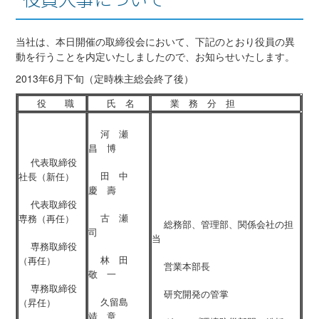
当社は、本日開催の取締役会において、下記のとおり役員の異
動を行うことを内定いたしましたので、お知らせいたします。
2013年6月下旬（定時株主総会終了後）
役 職
氏 名
業 務 分 担
河 瀬
昌 博
代表取締役
田 中
社長（新任）
慶 壽
代表取締役
古 瀬
専務（再任）
総務部、管理部、関係会社の担
司
当
専務取締役
林 田
（再任）
営業本部長
敬 一
専務取締役
研究開発の管掌
久留島
（昇任）
靖 章