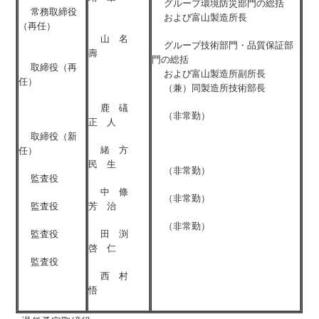
グループ環境防災部門の総括
常務取締役
および富山製造所長
（再任）
山 名
グループ技術部門・品質保証部
壽
門の総括
取締役（再
および富山製造所副所長
任）
（兼）同製造所技術部長
鹿 礒
（非常勤）
正 人
取締役（新
緒 方
任）
民 生
（非常勤）
監査役
中 條
（非常勤）
監査役
芳 治
（非常勤）
監査役
田 渕
啓 仁
監査役
西 村
悟