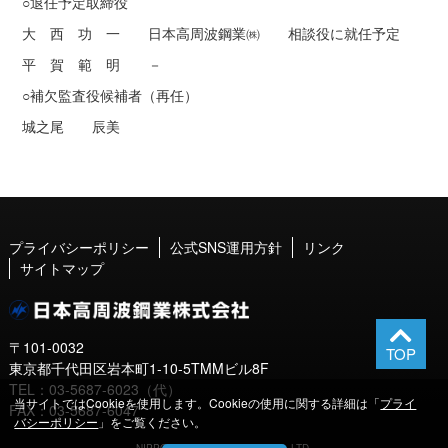
○退任予定取締役
大 西 功 一 日本高周波鋼業㈱ 相談役に就任予定
平 賀 範 明 －
○補欠監査役候補者（再任）
城之尾 辰美
プライバシーポリシー
公式SNS運用方針
リンク
サイトマップ
〒101-0032
東京都千代田区岩本町1-10-5TMMビル8F
TEL：03-5687-6023（代）
当サイトではCookieを使用します。Cookieの使用に関する詳細は「
プライ
FAX：03-5687-6047
バシーポリシー
」をご覧ください。