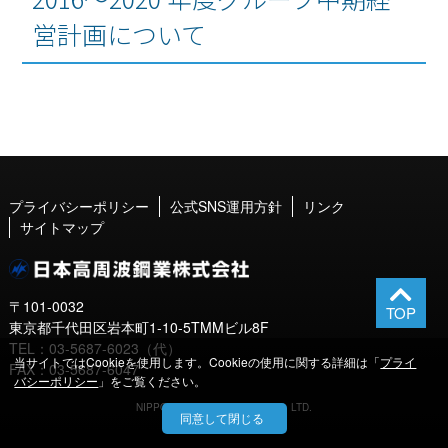
営計画について
プライバシーポリシー
公式SNS運用方針
リンク
サイトマップ
〒101-0032
東京都千代田区岩本町1-10-5TMMビル8F
TEL：03-5687-6023（代）
当サイトではCookieを使用します。Cookieの使用に関する詳細は「
プライ
FAX：03-5687-6047
バシーポリシー
」をご覧ください。
NIPPON KOSHUHA STEEL CO,. LTD.
同意して閉じる
2010.All Rights Reserved.